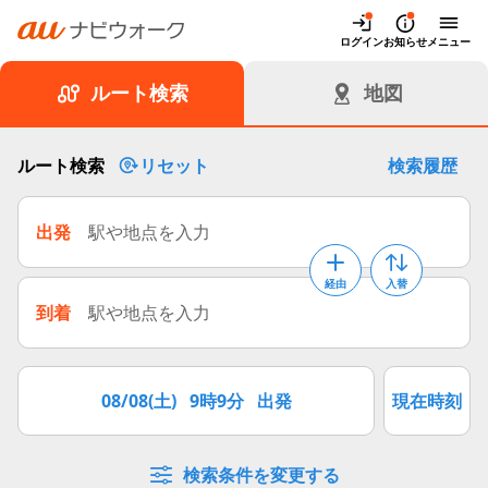
auナビウォーク
ログイン
お知らせ
メニュー
ルート検索
地図
ルート検索
リセット
検索履歴
出発
駅や地点を入力
経由
入替
到着
駅や地点を入力
08/08(土)
9時9分
出発
現在時刻
検索条件を変更する