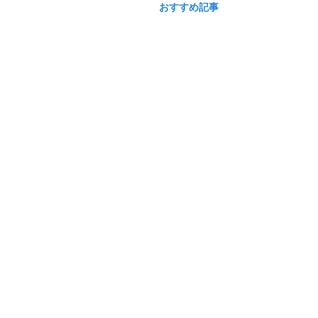
おすすめ記事
auショップ検索
本サービスの提供情報
|
auナビウォーク利用規約
プライバシーポリシー
|
お問い合わせ
|
会員解約
動作環境、Cookie情報の利用、広告配信等について
|
推奨動作環境
ログイン
© KDDI/Powered by NAVITIME JAPAN