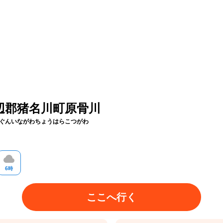
辺郡猪名川町原骨川
ぐんいながわちょうはらこつがわ
6
時
ここへ行く