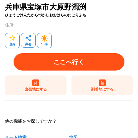
兵庫県宝塚市大原野濁渕
ひょうごけんたからづかしおおはらのにごりふち
住所
登録
共有
13
時
ここへ行く
発
着
出発地にする
到着地にする
他の機能をお探しですか？
ルート検索
地図