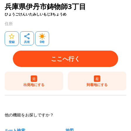
兵庫県伊丹市鋳物師3丁目
ひょうごけんいたみしいもじ3ちょうめ
住所
登録
共有
0
時
ここへ行く
発
着
出発地にする
到着地にする
他の機能をお探しですか？
ルート検索
地図