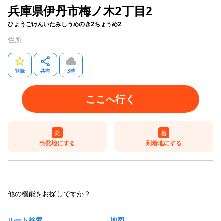
兵庫県伊丹市梅ノ木2丁目2
ひょうごけんいたみしうめのき2ちょうめ2
住所
登録
共有
3
時
ここへ行く
発
着
出発地にする
到着地にする
他の機能をお探しですか？
ルート検索
地図