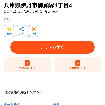
兵庫県伊丹市御願塚1丁目4
ひょうごけんいたみしごがづか1ちょうめ4
住所
登録
共有
21
時
ここへ行く
発
着
出発地にする
到着地にする
他の機能をお探しですか？
ルート検索
地図