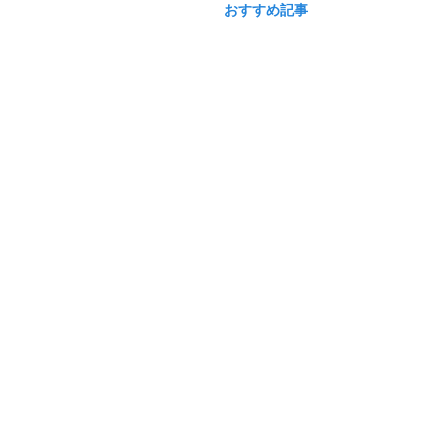
おすすめ記事
auショップ検索
本サービスの提供情報
|
auナビウォーク利用規約
プライバシーポリシー
|
お問い合わせ
|
会員解約
動作環境、Cookie情報の利用、広告配信等について
|
推奨動作環境
ログイン
© KDDI/Powered by NAVITIME JAPAN