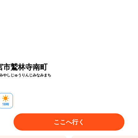
宮市鷲林寺南町
みやしじゅうりんじみなみまち
18
時
ここへ行く