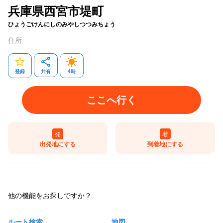
兵庫県西宮市堤町
ひょうごけんにしのみやしつつみちょう
住所
登録
共有
4
時
ここへ行く
発
着
出発地にする
到着地にする
他の機能をお探しですか？
ルート検索
地図