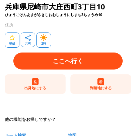
兵庫県尼崎市大庄西町3丁目10
ひょうごけんあまがさきしおおしょうにしまち3ちょうめ10
住所
登録
共有
2
時
ここへ行く
発
着
出発地にする
到着地にする
他の機能をお探しですか？
ルート検索
地図