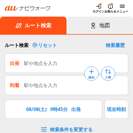
auナビウォーク
ログイン
お知らせ
メニュー
ルート検索
地図
ルート検索
リセット
検索履歴
出発
駅や地点を入力
経由
入替
到着
駅や地点を入力
08/08(土)
9時45分
出発
現在時刻
検索条件を変更する